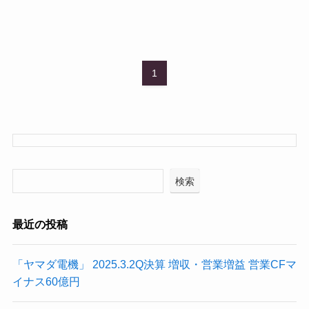
1
検索
最近の投稿
「ヤマダ電機」 2025.3.2Q決算 増収・営業増益 営業CFマ
イナス60億円