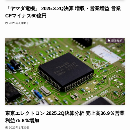
「ヤマダ電機」 2025.3.2Q決算 増収・営業増益 営業
CFマイナス60億円
2025年1月31日
財務分析
東京エレクトロン 2025.2Q決算分析 売上高36.9％営業
利益75.8％増加
2025年1月30日