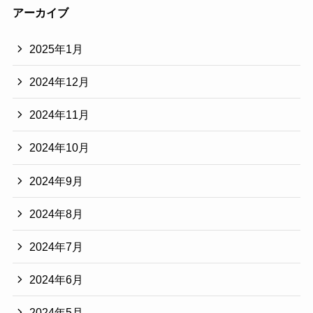
アーカイブ
2025年1月
2024年12月
2024年11月
2024年10月
2024年9月
2024年8月
2024年7月
2024年6月
2024年5月