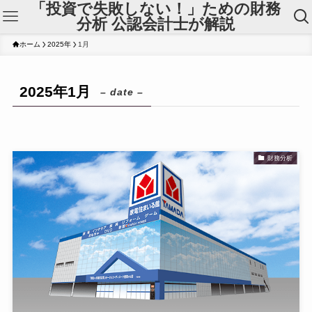
「投資で失敗しない！」ための財務
分析 公認会計士が解説
ホーム
2025年
1月
2025年1月
– date –
財務分析